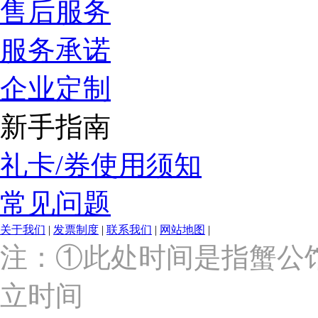
售后服务
服务承诺
企业定制
新手指南
礼卡/券使用须知
常见问题
关于我们
|
发票制度
|
联系我们
|
网站地图
|
上
注：①此处时间是指蟹公
海
市
立时间
浦
东