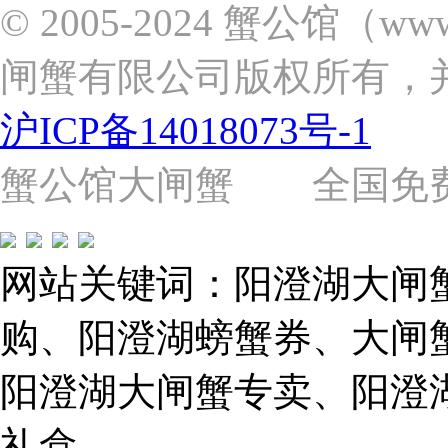
新
© 2005-2024 蟹公馆（w
区
张
闸蟹有限公司版权所有，
杨
路
2058
沪ICP备14018073号-1
号
（靠
近
蟹公馆大闸蟹 全国免费热线: 
苗
圃
路）
Tel:
021-
网站关键词：阳澄湖大闸
62243579
E-
mail:
购、阳澄湖螃蟹券、大闸
859749344@qq.com
阳澄湖大闸蟹专卖、阳澄
1019225591
礼盒