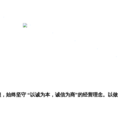
们
大闸蟹礼卡
大闸蟹礼盒
大闸蟹团购
大闸蟹资讯
甄选年货
，始终坚守 “以诚为本，诚信为商”的经营理念。以