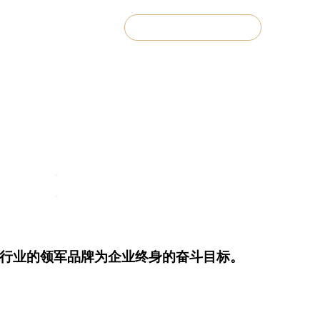
客服热线：
400-820-5057
联系蟹公馆
做行业的领军品牌为企业终身的奋斗目标。