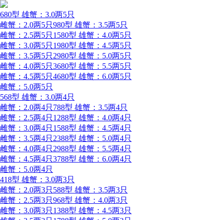
680型
雄蟹：3.0两5只
雌蟹：2.0两5只
980型
雄蟹：3.5两5只
雌蟹：2.5两5只
1580型
雄蟹：4.0两5只
雌蟹：3.0两5只
1980型
雄蟹：4.5两5只
雌蟹：3.5两5只
2980型
雄蟹：5.0两5只
雌蟹：4.0两5只
3680型
雄蟹：5.5两5只
雌蟹：4.5两5只
4680型
雄蟹：6.0两5只
雌蟹：5.0两5只
568型
雄蟹：3.0两4只
雌蟹：2.0两4只
788型
雄蟹：3.5两4只
雌蟹：2.5两4只
1288型
雄蟹：4.0两4只
雌蟹：3.0两4只
1588型
雄蟹：4.5两4只
雌蟹：3.5两4只
2388型
雄蟹：5.0两4只
雌蟹：4.0两4只
2988型
雄蟹：5.5两4只
雌蟹：4.5两4只
3788型
雄蟹：6.0两4只
雌蟹：5.0两4只
418型
雄蟹：3.0两3只
雌蟹：2.0两3只
588型
雄蟹：3.5两3只
雌蟹：2.5两3只
968型
雄蟹：4.0两3只
雌蟹：3.0两3只
1388型
雄蟹：4.5两3只