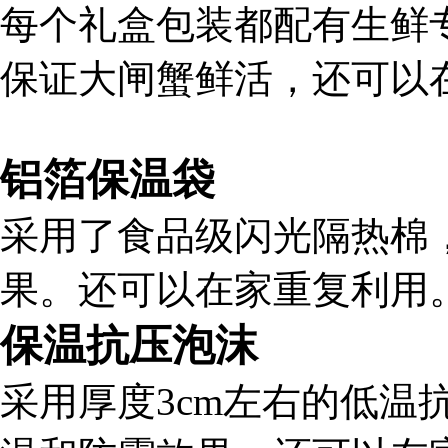
每个礼盒包装都配有生鲜
保证大闸蟹鲜活，还可以
铝箔保温袋
采用了食品级闪光隔热棉
果。还可以在家重复利用
保温抗压泡沫
采用厚度3cm左右的低温