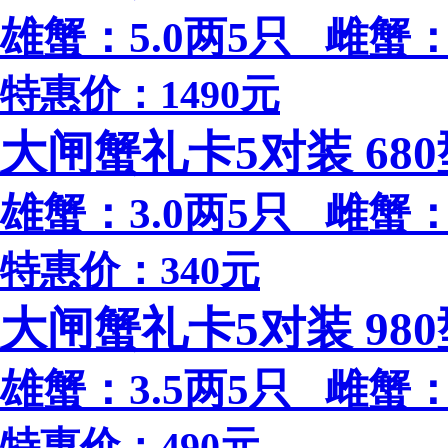
雄蟹：5.0两5只 雌蟹：
特惠价：1490元
大闸蟹礼卡5对装 680
雄蟹：3.0两5只 雌蟹：
特惠价：340元
大闸蟹礼卡5对装 980
雄蟹：3.5两5只 雌蟹：
特惠价：490元