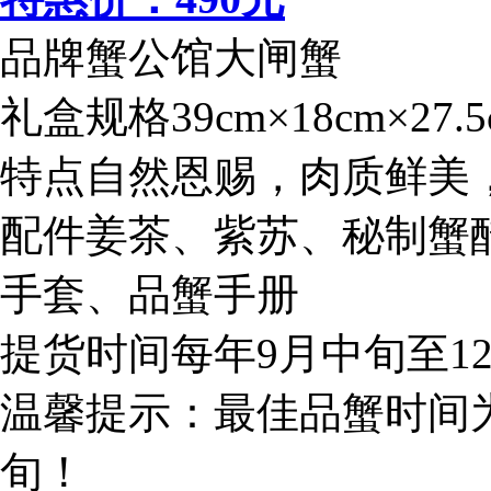
品牌
蟹公馆大闸蟹
礼盒规格
39cm×18cm×27.
特点
自然恩赐，肉质鲜美
配件
姜茶、紫苏、秘制蟹
手套、品蟹手册
提货时间
每年9月中旬至12
温馨提示：
最佳品蟹时间为
旬！