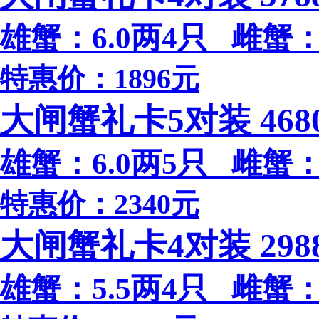
雄蟹：6.0两4只 雌蟹：
特惠价：1896元
大闸蟹礼卡5对装 468
雄蟹：6.0两5只 雌蟹：
特惠价：2340元
大闸蟹礼卡4对装 298
雄蟹：5.5两4只 雌蟹：