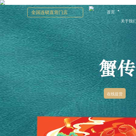
首页
全国连锁直营门店
关于我
在线提货