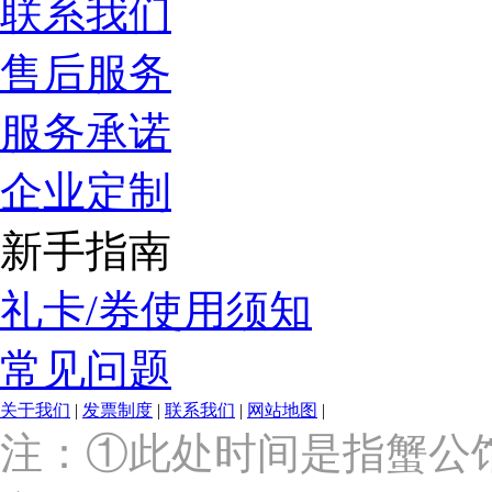
联系我们
售后服务
服务承诺
企业定制
新手指南
礼卡/券使用须知
常见问题
关于我们
|
发票制度
|
联系我们
|
网站地图
|
上
注：①此处时间是指蟹公
海
市