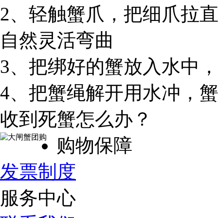
2、轻触蟹爪，把细爪拉
自然灵活弯曲
3、把绑好的蟹放入水中
4、把蟹绳解开用水冲，
收到死蟹怎么办？
购物保障
发票制度
服务中心