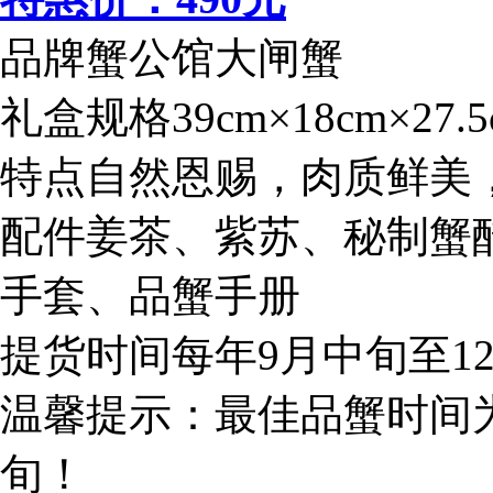
品牌
蟹公馆大闸蟹
礼盒规格
39cm×18cm×27.
特点
自然恩赐，肉质鲜美
配件
姜茶、紫苏、秘制蟹
手套、品蟹手册
提货时间
每年9月中旬至12
温馨提示：
最佳品蟹时间为
旬！