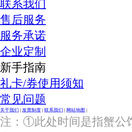
联系我们
售后服务
服务承诺
企业定制
新手指南
礼卡/券使用须知
常见问题
关于我们
|
发票制度
|
联系我们
|
网站地图
|
上
注：①此处时间是指蟹公
海
市