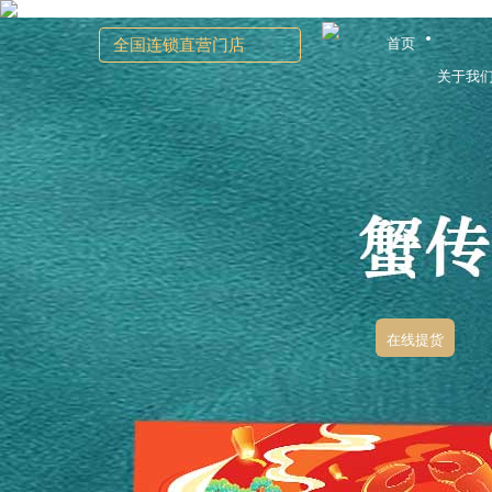
首页
全国连锁直营门店
关于我
在线提货