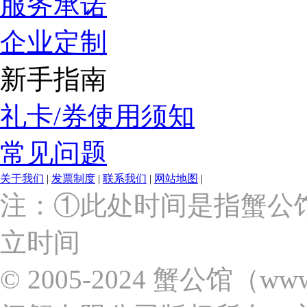
服务承诺
企业定制
新手指南
礼卡/券使用须知
常见问题
关于我们
|
发票制度
|
联系我们
|
网站地图
|
上
注：①此处时间是指蟹公
海
市
立时间
浦
东
新
© 2005-2024 蟹公馆（w
区
张