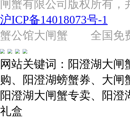
闸蟹有限公司版权所有，
杨
路
2058
沪ICP备14018073号-1
号
（靠
近
蟹公馆大闸蟹 全国免费热线: 
苗
圃
路）
Tel:
021-
网站关键词：阳澄湖大闸
62243579
E-
mail:
购、阳澄湖螃蟹券、大闸
859749344@qq.com
阳澄湖大闸蟹专卖、阳澄
1019225591
礼盒