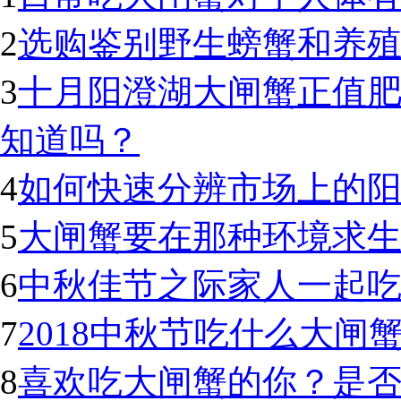
2
选购鉴别野生螃蟹和养
3
十月阳澄湖大闸蟹正值
知道吗？
4
如何快速分辨市场上的
5
大闸蟹要在那种环境求生
6
中秋佳节之际家人一起
7
2018中秋节吃什么大闸
8
喜欢吃大闸蟹的你？是