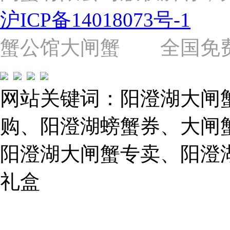
2058
沪ICP备14018073号-1
号
（靠
近
蟹公馆大闸蟹 全国免费热线: 
苗
圃
路）
Tel:
021-
网站关键词：阳澄湖大闸
62243579
E-
mail:
购、阳澄湖螃蟹券、大闸
859749344@qq.com
阳澄湖大闸蟹专卖、阳澄
1019225591
礼盒