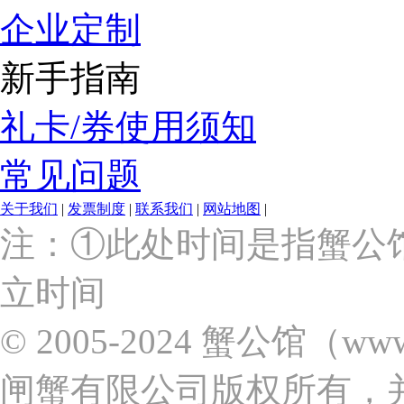
企业定制
新手指南
礼卡/券使用须知
常见问题
关于我们
|
发票制度
|
联系我们
|
网站地图
|
上
注：①此处时间是指蟹公
海
市
立时间
浦
东
新
© 2005-2024 蟹公馆（w
区
张
闸蟹有限公司版权所有，
杨
路