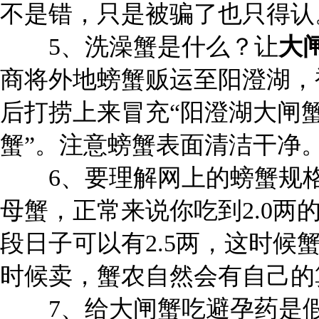
不是错，只是被骗了也只得认
5、洗澡蟹是什么？让
大
商将外地螃蟹贩运至阳澄湖，
后打捞上来冒充“阳澄湖大闸
蟹”。注意螃蟹表面清洁干净
6、要理解网上的螃蟹规格标注
母蟹，正常来说你吃到2.0
段日子可以有2.5两，这时
时候卖，蟹农自然会有自己的
7、给大闸蟹吃避孕药是假