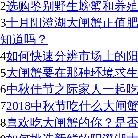
2
选购鉴别野生螃蟹和养
3
十月阳澄湖大闸蟹正值
知道吗？
4
如何快速分辨市场上的
5
大闸蟹要在那种环境求生
6
中秋佳节之际家人一起
7
2018中秋节吃什么大闸
8
喜欢吃大闸蟹的你？是