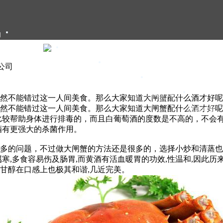
们
大闸蟹礼卡
大闸蟹礼盒
限公司
大闸蟹团购
大闸蟹资讯
然不能错过这一人间美食。那么大家知道大闸蟹配什么酒才好呢
然不能错过这一人间美食。那么大家知道大闸蟹配什么酒才好呢
甄选年货
比较帮助身体进行排毒的，而且白葡萄酒的度数是不高的，不会
酒有更强大的杀菌作用。
多的问题，不过做大闸蟹的方法还是很多的，选择小炒和清蒸也
寒,多食容易伤及肠胃,而黄酒有活血暖胃的功效,性温和,因此历
甘醇在口感上也极其和谐,几近完美。