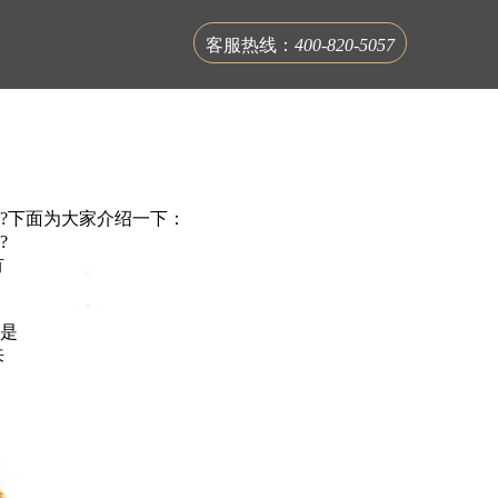
客服热线：
400-820-5057
?下面为大家介绍一下：
?
有
联系蟹公馆
是
来