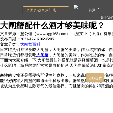
首页
全国连锁直营门店
关于我
大闸蟹配什么酒才够美味呢？
文章来源：蟹公馆（www.xgg168.com） 百澄实业（上海）有
发布日期：2021-12-16 06:45:05
文章分类：
大闸蟹百科
日常吃货们都很爱吃大闸蟹，大闸蟹的美味，作为吃货的你，自
日常吃货们都很爱吃
大闸蟹
，大闸蟹的美味，作为吃货的你，自
下面为大家介绍一下:大闸蟹最佳的搭配就是选择葡萄酒，也是
什么影响。海鲜的绝配常常是白葡萄酒,因为白葡萄酒比红葡萄
寒性的食物还是需要搭配温性的食物，一般来说也是为了避免很
在线提货
能很好的将大闸蟹的味道全部释放出来。蟹虽然鲜美,但是本性属
被认为是食蟹时去除寒气的最佳选择。而且蟹肉的鲜甜和黄酒的