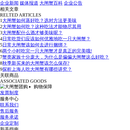
企业新闻
媒体报道
大闸蟹百科
企业公告
相关文章
RELTED ARTICLES
1
大闸蟹如何蒸好吃？选对方法更美味
2
大闸蟹如何吃？这种吃法才能物尽其用
3
大闸蟹配什么酒才够美味呢？
4
日常吃货们应该如何优雅地吃一只大闸蟹？
5
日常大闸蟹该如何去进行捆绑？
6
两个小时吃完一只大闸蟹才是真正的完美哦!
7
蟹类家族十分庞大，为什么是偏偏大闸蟹这么好吃？
8
秋季新买来的大闸蟹该怎么保存?
9
探析上海人吃大闸蟹有哪些讲究？
关联商品
ASSOCIATED GOODS
购物保障
发票制度
服务中心
联系我们
售后服务
服务承诺
企业定制
新手指南