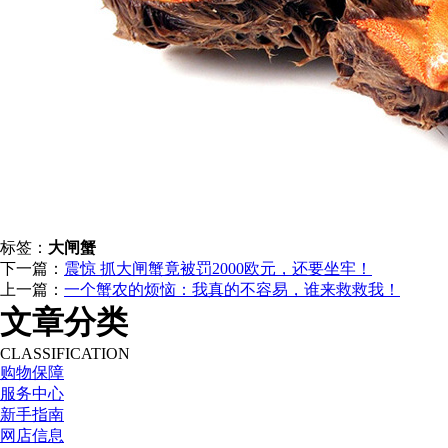
标签：
大闸蟹
下一篇：
震惊 抓大闸蟹竟被罚2000欧元，还要坐牢！
上一篇：
一个蟹农的烦恼：我真的不容易，谁来救救我！
文章分类
CLASSIFICATION
购物保障
服务中心
新手指南
网店信息