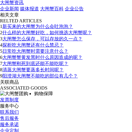
大闸蟹资讯
企业新闻
媒体报道
大闸蟹百科
企业公告
相关文章
RELTED ARTICLES
1
新买来的大闸蟹为什么会吐泡泡？
2
什么样的大闸蟹好吃，如何挑选大闸蟹呢？
3
大闸蟹怎么保存，可以存放的久一点？
4
探析吃大闸蟹还有什么禁忌？
5
日常吃大闸蟹时需要注意什么？
6
大闸蟹蟹黄发黑时什么原因造成的呢？
7
大闸蟹刚死到底还能不能吃呢？
8
清蒸大闸蟹要蒸多长时间呢？
9
阳澄湖大闸蟹不能吃的部位有几个？
关联商品
ASSOCIATED GOODS
购物保障
发票制度
服务中心
联系我们
售后服务
服务承诺
企业定制