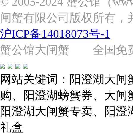
© 2005-2024 蟹公馆（w
区
张
闸蟹有限公司版权所有，
杨
路
2058
沪ICP备14018073号-1
号
（靠
近
蟹公馆大闸蟹 全国免费热线: 
苗
圃
路）
Tel:
021-
网站关键词：阳澄湖大闸
62243579
E-
mail:
购、阳澄湖螃蟹券、大闸
859749344@qq.com
阳澄湖大闸蟹专卖、阳澄
1019225591
礼盒