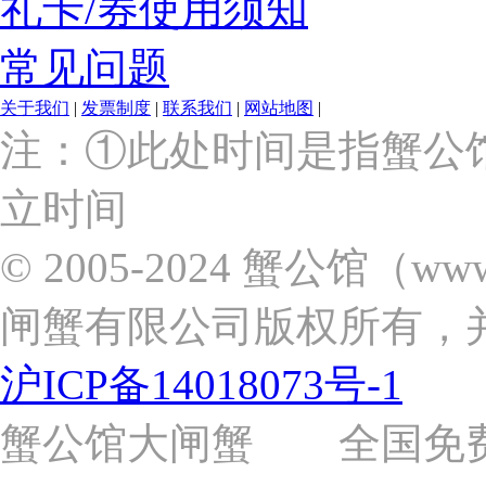
礼卡/券使用须知
常见问题
关于我们
|
发票制度
|
联系我们
|
网站地图
|
上
注：①此处时间是指蟹公
海
市
立时间
浦
东
新
© 2005-2024 蟹公馆（w
区
张
闸蟹有限公司版权所有，
杨
路
2058
沪ICP备14018073号-1
号
（靠
近
蟹公馆大闸蟹 全国免费热线: 
苗
圃