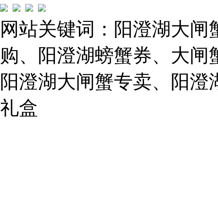
路）
Tel:
021-
网站关键词：阳澄湖大闸
62243579
E-
mail:
购、阳澄湖螃蟹券、大闸
859749344@qq.com
阳澄湖大闸蟹专卖、阳澄
1019225591
礼盒