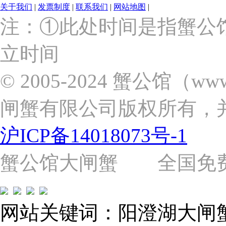
关于我们
|
发票制度
|
联系我们
|
网站地图
|
上
注：①此处时间是指蟹公
海
市
立时间
浦
东
新
© 2005-2024 蟹公馆（w
区
张
闸蟹有限公司版权所有，
杨
路
2058
沪ICP备14018073号-1
号
（靠
近
蟹公馆大闸蟹 全国免费热线: 
苗
圃
路）
Tel:
021-
网站关键词：阳澄湖大闸
62243579
E-