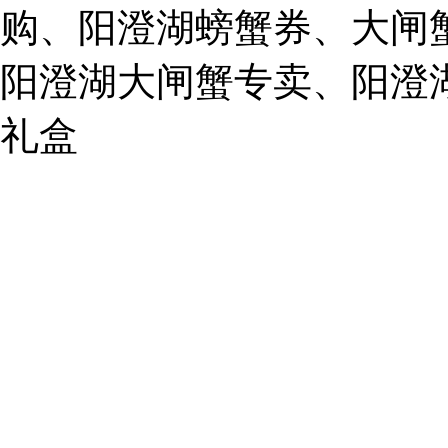
mail:
购、阳澄湖螃蟹券、大闸
859749344@qq.com
阳澄湖大闸蟹专卖、阳澄
1019225591
礼盒