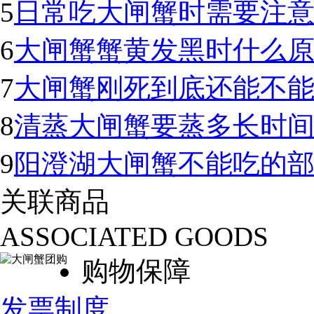
5
日常吃大闸蟹时需要注
6
大闸蟹蟹黄发黑时什么
7
大闸蟹刚死到底还能不
8
清蒸大闸蟹要蒸多长时
9
阳澄湖大闸蟹不能吃的
关联商品
ASSOCIATED GOODS
购物保障
发票制度