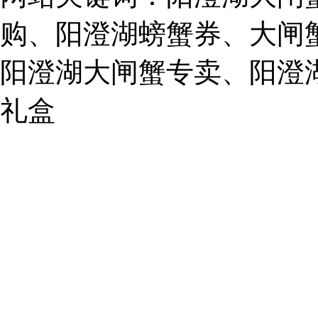
E-
mail:
购、阳澄湖螃蟹券、大闸
859749344@qq.com
阳澄湖大闸蟹专卖、阳澄
1019225591
礼盒