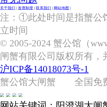
关于我们
|
发票制度
|
联系我们
|
网站地图
|
上
注：①此处时间是指蟹公
海
市
立时间
浦
东
新
© 2005-2024 蟹公馆（w
区
张
闸蟹有限公司版权所有，
杨
路
2058
沪ICP备14018073号-1
号
（靠
近
蟹公馆大闸蟹 全国免费热线: 
苗
圃
路）
Tel:
021-
网站关键词：阳澄湖大闸
62243579