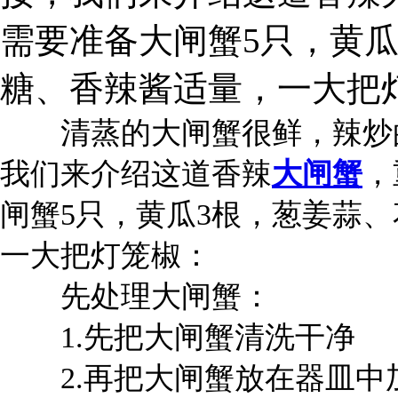
需要准备大闸蟹5只，黄
糖、香辣酱适量，一大把
清蒸的大闸蟹很鲜，辣炒的
我们来介绍这道香辣
大闸蟹
，
闸蟹5只，黄瓜3根，葱姜蒜
一大把灯笼椒：
先处理大闸蟹：
1.先把大闸蟹清洗干净
2.再把大闸蟹放在器皿中