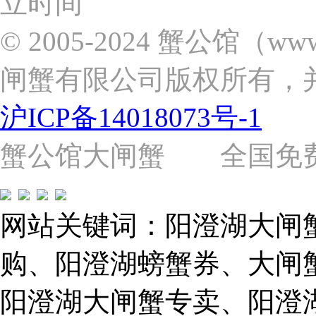
立时间
东
新
© 2005-2024 蟹公馆（w
区
张
闸蟹有限公司版权所有，
杨
路
2058
沪ICP备14018073号-1
号
（靠
近
蟹公馆大闸蟹 全国免费热线: 
苗
圃
路）
Tel:
021-
网站关键词：阳澄湖大闸
62243579
E-
mail:
购、阳澄湖螃蟹券、大闸
859749344@qq.com
阳澄湖大闸蟹专卖、阳澄
1019225591