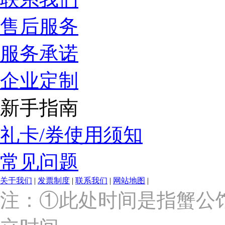
售后服务
服务承诺
企业定制
新手指南
礼卡/券使用须知
常见问题
关于我们
|
发票制度
|
联系我们
|
网站地图
|
上
注：①此处时间是指蟹公
海
市
浦