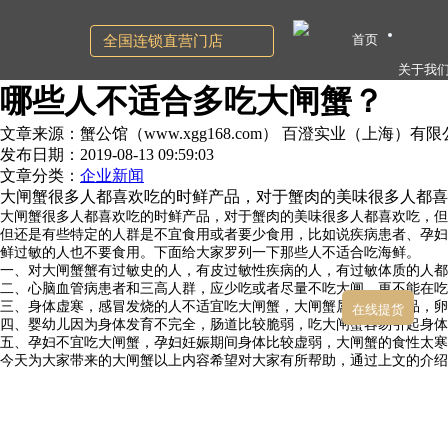
首页
全国连锁直营门店
关于我
哪些人不适合多吃大闸蟹？
文章来源：蟹公馆（www.xgg168.com） 百澄实业（上海）有
发布日期：2019-08-13 09:59:03
文章分类：
企业新闻
大闸蟹很多人都喜欢吃的时鲜产品，对于蟹肉的美味很多人都喜
大闸蟹很多人都喜欢吃的时鲜产品，对于蟹肉的美味很多人都喜欢吃，但
但还是有些特定的人群是不宜食用或者要少食用，比如说疾病患者、孕妇
鲜过敏的人也不要食用。下面给大家罗列一下那些人不适合吃海鲜。
一、对大闸蟹蟹有过敏史的人，有皮过敏性疾病的人，有过敏体质的人都
二、心脑血管病患者和三高人群，应少吃或者尽量不吃大闸，更不能在吃
三、身体虚寒，感冒发烧的人不适宜吃大闸蟹，大闸蟹属寒性的食品，卵
在线提货
四、婴幼儿因为身体发育不完全，肠道比较脆弱，吃大闸蟹容易引起身体
五、孕妇不宜吃大闸蟹，孕妇妊娠期间身体比较虚弱，大闸蟹的食性太寒
今天为大家带来的大闸蟹以上内容希望对大家有所帮助，通过上文的介绍