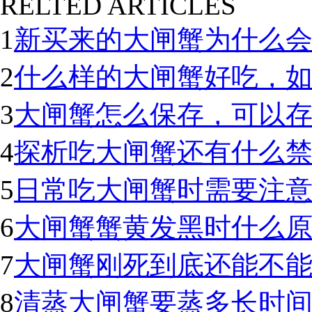
RELTED ARTICLES
1
新买来的大闸蟹为什么
2
什么样的大闸蟹好吃，
3
大闸蟹怎么保存，可以
4
探析吃大闸蟹还有什么
5
日常吃大闸蟹时需要注
6
大闸蟹蟹黄发黑时什么
7
大闸蟹刚死到底还能不
8
清蒸大闸蟹要蒸多长时