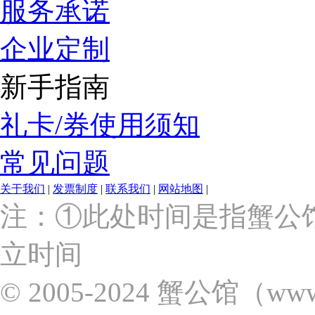
服务承诺
企业定制
新手指南
礼卡/券使用须知
常见问题
关于我们
|
发票制度
|
联系我们
|
网站地图
|
上
注：①此处时间是指蟹公
海
市
立时间
浦
东
新
© 2005-2024 蟹公馆（w
区
张