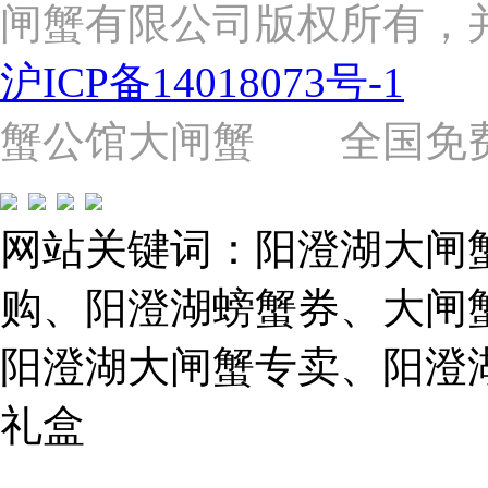
闸蟹有限公司版权所有，
杨
路
2058
沪ICP备14018073号-1
号
（靠
近
蟹公馆大闸蟹 全国免费热线: 
苗
圃
路）
Tel:
021-
网站关键词：阳澄湖大闸
62243579
E-
mail:
购、阳澄湖螃蟹券、大闸
859749344@qq.com
阳澄湖大闸蟹专卖、阳澄
1019225591
礼盒