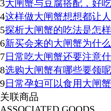
3
大闸蟹与豆腐搭配，好
4
这样做大闸蟹想想都让
5
探析大闸蟹的吃法是怎样
6
新买会来的大闸蟹为什
7
日常吃大闸蟹还要注意
8
选购大闸蟹有哪些要领
9
日常孕妇可以食用大闸
关联商品
ASSOCIATED GOODS