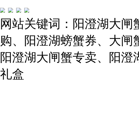
圃
路）
Tel:
021-
网站关键词：阳澄湖大闸
62243579
E-
mail:
购、阳澄湖螃蟹券、大闸
859749344@qq.com
阳澄湖大闸蟹专卖、阳澄
1019225591
礼盒