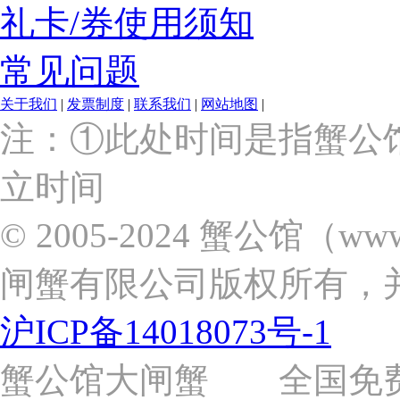
礼卡/券使用须知
常见问题
关于我们
|
发票制度
|
联系我们
|
网站地图
|
上
注：①此处时间是指蟹公
海
市
立时间
浦
东
新
© 2005-2024 蟹公馆（w
区
张
闸蟹有限公司版权所有，
杨
路
2058
沪ICP备14018073号-1
号
（靠
近
蟹公馆大闸蟹 全国免费热线: 
苗