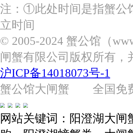
上
注：①此处时间是指蟹公
海
市
立时间
浦
东
新
© 2005-2024 蟹公馆（w
区
张
闸蟹有限公司版权所有，
杨
路
2058
沪ICP备14018073号-1
号
（靠
近
蟹公馆大闸蟹 全国免费热线: 
苗
圃
路）
Tel:
021-
网站关键词：阳澄湖大闸
62243579
E-
mail: