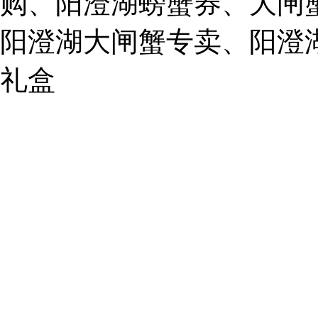
购、阳澄湖螃蟹券、大闸
859749344@qq.com
阳澄湖大闸蟹专卖、阳澄
1019225591
礼盒