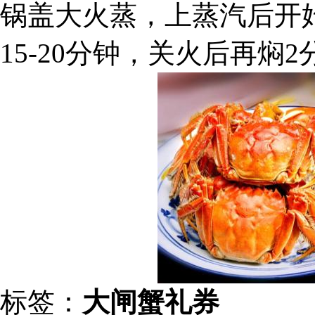
锅盖大火蒸，上蒸汽后开
15-20分钟，关火后再焖
标签：
大闸蟹礼券