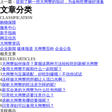
上一篇：
提前了解一些大闸蟹的知识，为金秋吃蟹做好准备
文章分类
CLASSIFICATION
购物保障
服务中心
新手指南
网店信息
大闸蟹资讯
企业新闻
媒体报道
大闸蟹百科
企业公告
相关文章
RELTED ARTICLES
1
大闸蟹如何保存？掌握这两种方法轻松吃到新鲜大闸蟹
2
食用大闸蟹不能和什么一起吃呢？
3
大闸蟹与豆腐搭配，好吃到爆哦！不信你试试
4
这样做大闸蟹想想都让人流口水啊！
5
探析大闸蟹的吃法是怎样的呢?
6
新买会来的大闸蟹为什么吐泡泡呢？
7
日常吃大闸蟹还要注意什么？
8
选购大闸蟹有哪些要领呢？
9
日常孕妇可以食用大闸蟹吗？
关联商品