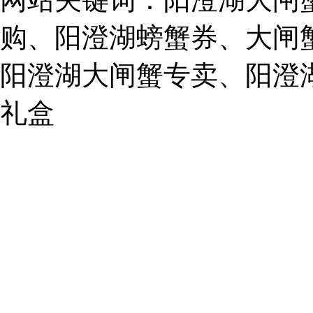
62243579
E-
mail:
购、阳澄湖螃蟹券、大闸
859749344@qq.com
阳澄湖大闸蟹专卖、阳澄
1019225591
礼盒