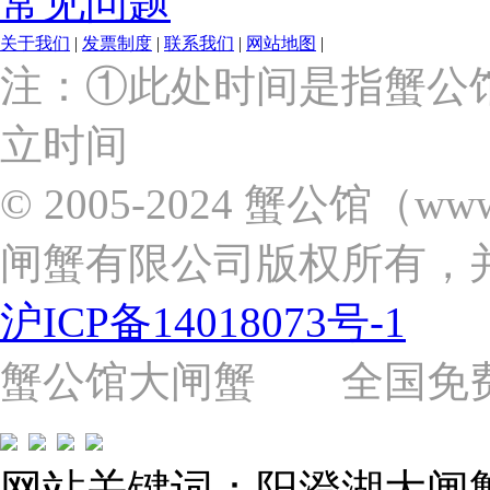
常见问题
关于我们
|
发票制度
|
联系我们
|
网站地图
|
上
注：①此处时间是指蟹公
海
市
立时间
浦
东
新
© 2005-2024 蟹公馆（w
区
张
闸蟹有限公司版权所有，
杨
路
2058
沪ICP备14018073号-1
号
（靠
近
蟹公馆大闸蟹 全国免费热线: 
苗
圃
路）
Tel:
021-
网站关键词：阳澄湖大闸