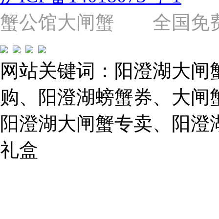
（靠
近
蟹公馆大闸蟹 全国免费热线: 
苗
圃
路）
Tel:
021-
网站关键词：阳澄湖大闸
62243579
E-
mail:
购、阳澄湖螃蟹券、大闸
859749344@qq.com
阳澄湖大闸蟹专卖、阳澄
1019225591
礼盒