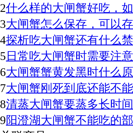
2
什么样的大闸蟹好吃，
3
大闸蟹怎么保存，可以
4
探析吃大闸蟹还有什么
5
日常吃大闸蟹时需要注
6
大闸蟹蟹黄发黑时什么
7
大闸蟹刚死到底还能不
8
清蒸大闸蟹要蒸多长时
9
阳澄湖大闸蟹不能吃的