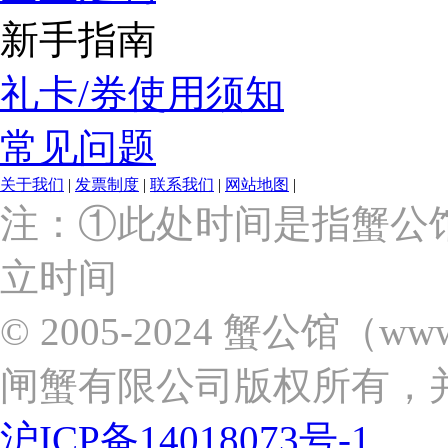
新手指南
礼卡/券使用须知
常见问题
关于我们
|
发票制度
|
联系我们
|
网站地图
|
上
注：①此处时间是指蟹公
海
市
立时间
浦
东
新
© 2005-2024 蟹公馆（w
区
张
闸蟹有限公司版权所有，
杨
路
2058
沪ICP备14018073号-1
号