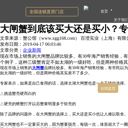
首页
全国连锁直营门店
关于我
大闸蟹到底该买大还是买小？专
文章来源：蟹公馆（www.xgg168.com） 百澄实业（上海）有
发布日期：2019-04-17 06:03:46
文章分类：
企业新闻
现在市场上销售的大闸蟹品牌比较多。有30年海产销售经验，
个例子，这种三级蟹肯定不如太湖的一级好吃，但是两种价格其
现在市场上销售的
大闸蟹
品牌比较多。有30年海产销售经验，有市民以
如太湖的一级好吃，但是两种价格其实差不了多少。
专家表示，如果是自己食用的话，选择太湖大闸蟹也是一个不错的选择。
在线提货
△挑选蟹壳硬而白的
△硬壳的螃蟹打开以后蟹膏明显多于软壳的
除了品牌的问题外，在大闸蟹的选择上，买大还是买小也让人难以取舍。
买大闸蟹也不一定要买大的，因为蟹要脱壳，每脱一次，体形就大了一圈