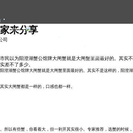
们
家来分享
大闸蟹礼卡
大闸蟹礼盒
限公司
大闸蟹团购
大闸蟹资讯
​有市民以为阳澄湖蟹公馆牌大闸蟹就是大闸蟹里面最好的。其实
实差不了多少。
甄选年货
为阳澄湖蟹公馆牌大闸蟹就是大闸蟹里面最好的。其实不是这样的，阳澄
其实大闸蟹都是一样的，口感也都一样。
。所以有些蟹，你看着大，但一剥开其实很小。专家推荐，选蟹的时候，