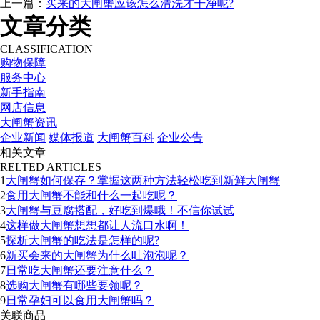
上一篇：
买来的大闸蟹应该怎么清洗才干净呢?
文章分类
CLASSIFICATION
购物保障
服务中心
新手指南
网店信息
大闸蟹资讯
企业新闻
媒体报道
大闸蟹百科
企业公告
相关文章
RELTED ARTICLES
1
大闸蟹如何保存？掌握这两种方法轻松吃到新鲜大闸蟹
2
食用大闸蟹不能和什么一起吃呢？
3
大闸蟹与豆腐搭配，好吃到爆哦！不信你试试
4
这样做大闸蟹想想都让人流口水啊！
5
探析大闸蟹的吃法是怎样的呢?
6
新买会来的大闸蟹为什么吐泡泡呢？
7
日常吃大闸蟹还要注意什么？
8
选购大闸蟹有哪些要领呢？
9
日常孕妇可以食用大闸蟹吗？
关联商品