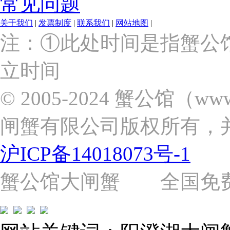
常见问题
关于我们
|
发票制度
|
联系我们
|
网站地图
|
上
注：①此处时间是指蟹公
海
市
立时间
浦
东
新
© 2005-2024 蟹公馆（w
区
张
闸蟹有限公司版权所有，
杨
路
2058
沪ICP备14018073号-1
号
（靠
近
蟹公馆大闸蟹 全国免费热线: 
苗
圃
路）
Tel:
021-