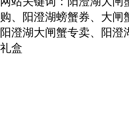
网站关键词：阳澄湖大闸
62243579
E-
mail:
购、阳澄湖螃蟹券、大闸
859749344@qq.com
阳澄湖大闸蟹专卖、阳澄
1019225591
礼盒