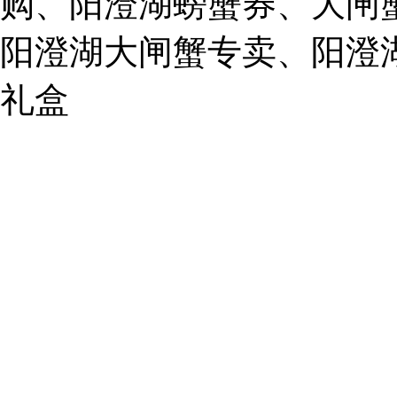
购、阳澄湖螃蟹券、大闸
859749344@qq.com
阳澄湖大闸蟹专卖、阳澄
1019225591
礼盒