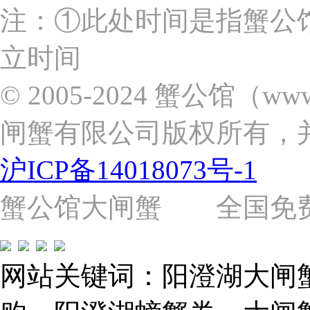
上
注：①此处时间是指蟹公
海
市
立时间
浦
东
新
© 2005-2024 蟹公馆（w
区
张
闸蟹有限公司版权所有，
杨
路
2058
沪ICP备14018073号-1
号
（靠
近
蟹公馆大闸蟹 全国免费热线: 
苗
圃
路）
Tel:
021-
网站关键词：阳澄湖大闸
62243579
E-
mail: