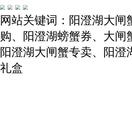
路）
Tel:
021-
网站关键词：阳澄湖大闸
62243579
E-
mail:
购、阳澄湖螃蟹券、大闸
859749344@qq.com
阳澄湖大闸蟹专卖、阳澄
1019225591
礼盒