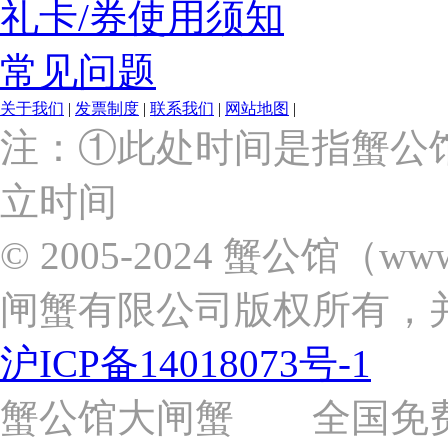
礼卡/券使用须知
常见问题
关于我们
|
发票制度
|
联系我们
|
网站地图
|
上
注：①此处时间是指蟹公
海
市
立时间
浦
东
新
© 2005-2024 蟹公馆（w
区
张
闸蟹有限公司版权所有，
杨
路
2058
沪ICP备14018073号-1
号
（靠
近
蟹公馆大闸蟹 全国免费热线: 
苗
圃