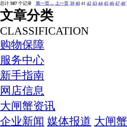
总计
587
个记录
第一页 ...
上一页
39
40
41
42
43
44
45
46
47
48
文章分类
CLASSIFICATION
购物保障
服务中心
新手指南
网店信息
大闸蟹资讯
企业新闻
媒体报道
大闸