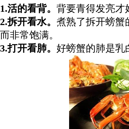
1.活的看背。
背要青得发亮才
2.拆开看水。
煮熟了拆开螃蟹
而非常饱满。
3.打开看肺。
好螃蟹的肺是乳