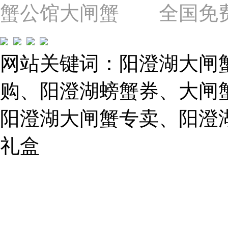
近
蟹公馆大闸蟹 全国免费热线: 
苗
圃
路）
Tel:
021-
网站关键词：阳澄湖大闸
62243579
E-
mail:
购、阳澄湖螃蟹券、大闸
859749344@qq.com
阳澄湖大闸蟹专卖、阳澄
1019225591
礼盒