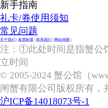
新手指南
礼卡/券使用须知
常见问题
关于我们
|
发票制度
|
联系我们
|
网站地图
|
上
注：①此处时间是指蟹公
海
市
立时间
浦
东
新
© 2005-2024 蟹公馆（w
区
张
闸蟹有限公司版权所有，
杨
路
2058
沪ICP备14018073号-1
号
（靠