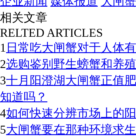
企业新闻
媒体报道
大闸
相关文章
RELTED ARTICLES
1
日常吃大闸蟹对于人体
2
选购鉴别野生螃蟹和养
3
十月阳澄湖大闸蟹正值
知道吗？
4
如何快速分辨市场上的
5
大闸蟹要在那种环境求生