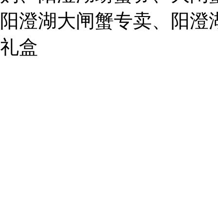
阳澄湖大闸蟹专卖、阳澄
1019225591
礼盒