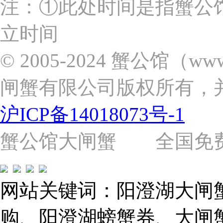
注：①此处时间是指蟹公
海
市
立时间
浦
东
新
© 2005-2024 蟹公馆（w
区
张
闸蟹有限公司版权所有，
杨
路
2058
沪ICP备14018073号-1
号
（靠
近
蟹公馆大闸蟹 全国免费热线: 
苗
圃
路）
Tel:
021-
网站关键词：阳澄湖大闸
62243579
E-
mail:
购、阳澄湖螃蟹券、大闸
859749344@qq.com