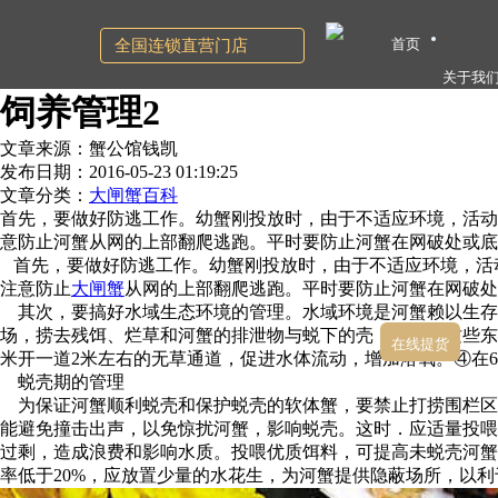
首页
全国连锁直营门店
关于我
饲养管理2
文章来源：蟹公馆钱凯
发布日期：2016-05-23 01:19:25
文章分类：
大闸蟹百科
首先，要做好防逃工作。幼蟹刚投放时，由于不适应环境，活动
意防止河蟹从网的上部翻爬逃跑。平时要防止河蟹在网破处或底
首先，要做好防逃工作。幼蟹刚投放时，由于不适应环境，活
注意防止
大闸蟹
从网的上部翻爬逃跑。平时要防止河蟹在网破处
其次，要搞好水域生态环境的管理。水域环境是河蟹赖以生存
场，捞去残饵、烂草和河蟹的排泄物与蜕下的壳，以防止这些东西
在线提货
米开一道2米左右的无草通道，促进水体流动，增加溶氧。④在6～
蜕壳期的管理
为保证河蟹顺利蜕壳和保护蜕壳的软体蟹，要禁止打捞围栏区
能避免撞击出声，以免惊扰河蟹，影响蜕壳。这时．应适量投喂
过剩，造成浪费和影响水质。投喂优质饵料，可提高未蜕壳河蟹
率低于20%，应放置少量的水花生，为河蟹提供隐蔽场所，以利