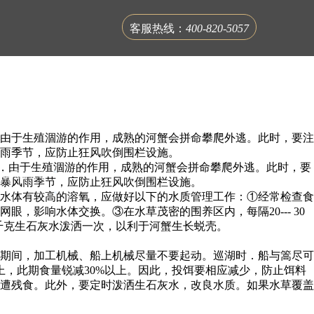
客服热线：
400-820-5057
由于生殖涸游的作用，成熟的河蟹会拼命攀爬外逃。此时，要注
雨季节，应防止狂风吹倒围栏设施。
，由于生殖涸游的作用，成熟的河蟹会拼命攀爬外逃。此时，要
联系蟹公馆
暴风雨季节，应防止狂风吹倒围栏设施。
水体有较高的溶氧，应做好以下的水质管理工作：①经常检查食
影响水体交换。③在水草茂密的围养区内，每隔20--- 30
10千克生石灰水泼洒一次，以利于河蟹生长蜕壳。
期间，加工机械、船上机械尽量不要起动。巡湖时．船与篙尽可
，此期食量锐减30%以上。因此，投饵要相应减少，防止饵料
遭残食。此外，要定时泼洒生石灰水，改良水质。如果水草覆盖