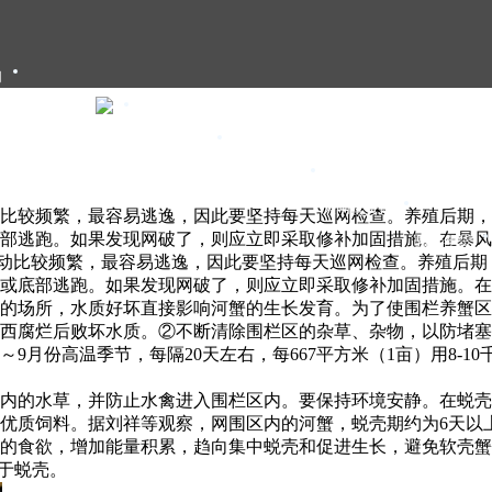
们
大闸蟹礼卡
大闸蟹礼盒
大闸蟹团购
大闸蟹资讯
比较频繁，最容易逃逸，因此要坚持每天巡网检查。养殖后期，
部逃跑。如果发现网破了，则应立即采取修补加固措施。在暴风
甄选年货
动比较频繁，最容易逃逸，因此要坚持每天巡网检查。养殖后期
或底部逃跑。如果发现网破了，则应立即采取修补加固措施。在
的场所，水质好坏直接影响河蟹的生长发育。为了使围栏养蟹区
腐烂后败坏水质。②不断清除围栏区的杂草、杂物，以防堵塞网眼，
9月份高温季节，每隔20天左右，每667平方米（1亩）用8-
内的水草，并防止水禽进入围栏区内。要保持环境安静。在蜕壳
优质饲料。据刘祥等观察，网围区内的河蟹，蜕壳期约为6天以上
的食欲，增加能量积累，趋向集中蜕壳和促进生长，避免软壳蟹
于蜕壳。