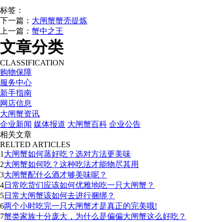
标签：
下一篇：
大闸蟹蟹壳提炼
上一篇：
蟹中之王
文章分类
CLASSIFICATION
购物保障
服务中心
新手指南
网店信息
大闸蟹资讯
企业新闻
媒体报道
大闸蟹百科
企业公告
相关文章
RELTED ARTICLES
1
大闸蟹如何蒸好吃？选对方法更美味
2
大闸蟹如何吃？这种吃法才能物尽其用
3
大闸蟹配什么酒才够美味呢？
4
日常吃货们应该如何优雅地吃一只大闸蟹？
5
日常大闸蟹该如何去进行捆绑？
6
两个小时吃完一只大闸蟹才是真正的完美哦!
7
蟹类家族十分庞大，为什么是偏偏大闸蟹这么好吃？