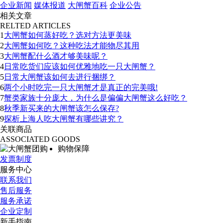
企业新闻
媒体报道
大闸蟹百科
企业公告
相关文章
RELTED ARTICLES
1
大闸蟹如何蒸好吃？选对方法更美味
2
大闸蟹如何吃？这种吃法才能物尽其用
3
大闸蟹配什么酒才够美味呢？
4
日常吃货们应该如何优雅地吃一只大闸蟹？
5
日常大闸蟹该如何去进行捆绑？
6
两个小时吃完一只大闸蟹才是真正的完美哦!
7
蟹类家族十分庞大，为什么是偏偏大闸蟹这么好吃？
8
秋季新买来的大闸蟹该怎么保存?
9
探析上海人吃大闸蟹有哪些讲究？
关联商品
ASSOCIATED GOODS
购物保障
发票制度
服务中心
联系我们
售后服务
服务承诺
企业定制
新手指南