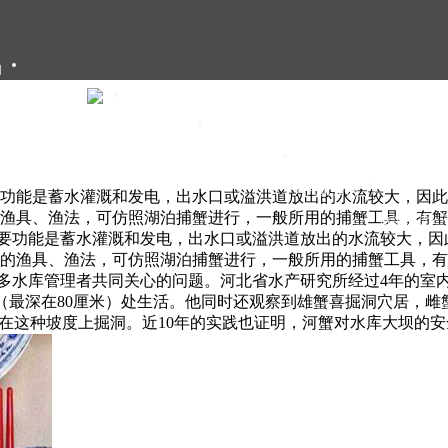
们
大闸蟹礼卡
大闸蟹礼盒
大闸蟹团购
大闸蟹资讯
功能是蓄水灌溉和发电，出水口或溢洪道放出的水流较大，因此
渔具、渔法，可仿照湖泊捕蟹进行，一般所用的捕蟹工具，有蟹
甄选年货
要功能是蓄水灌溉和发电，出水口或溢洪道放出的水流较大，因
的渔具、渔法，可仿照湖泊捕蟹进行，一般所用的捕蟹工具，有
多水库管理者共同关心的问题。河北省水产研究所经过4年的室
0厘米（最深在80厘米）处生活。他同时还观察到雄蟹喜掘洞穴居，
不在这种坡度上掘洞。近10年的实践也证明，河蟹对水库大坝的