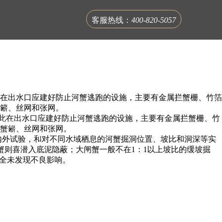
客服热线：
400-820-5057
在出水口应建好防止河蟹逃跑的设施，主要有金属拦蟹栅、竹箔
簖、丝网和张网。
此在出水口应建好防止河蟹逃跑的设施，主要有金属拦蟹栅、竹
联系蟹公馆
蟹簖、丝网和张网。
内外试验，和对不同水域栖息的河蟹掘洞位置、坡比和洞深等实
雌蟹则喜潜入底泥隐蔽；大闸蟹一般不在1：1以上坡比的缓坡掘
安全未发现不良影响。