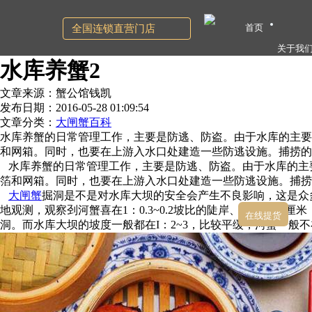
首页
全国连锁直营门店
关于我
水库养蟹2
文章来源：蟹公馆钱凯
发布日期：2016-05-28 01:09:54
文章分类：
大闸蟹百科
水库养蟹的日常管理工作，主要是防逃、防盗。由于水库的主要
和网箱。同时，也要在上游入水口处建造一些防逃设施。捕捞的
水库养蟹的日常管理工作，主要是防逃、防盗。由于水库的主
箔和网箱。同时，也要在上游入水口处建造一些防逃设施。捕捞
大闸蟹
掘洞是不是对水库大坝的安全会产生不良影响，这是众
地观测，观察刭河蟹喜在1：0.3~0.2坡比的陡岸、水面下6
在线提货
洞。而水库大坝的坡度一般都在I：2~3，比较平缓，河蟹一般