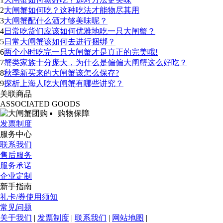
2
大闸蟹如何吃？这种吃法才能物尽其用
3
大闸蟹配什么酒才够美味呢？
4
日常吃货们应该如何优雅地吃一只大闸蟹？
5
日常大闸蟹该如何去进行捆绑？
6
两个小时吃完一只大闸蟹才是真正的完美哦!
7
蟹类家族十分庞大，为什么是偏偏大闸蟹这么好吃？
8
秋季新买来的大闸蟹该怎么保存?
9
探析上海人吃大闸蟹有哪些讲究？
关联商品
ASSOCIATED GOODS
购物保障
发票制度
服务中心
联系我们
售后服务
服务承诺
企业定制
新手指南
礼卡/券使用须知
常见问题
关于我们
|
发票制度
|
联系我们
|
网站地图
|