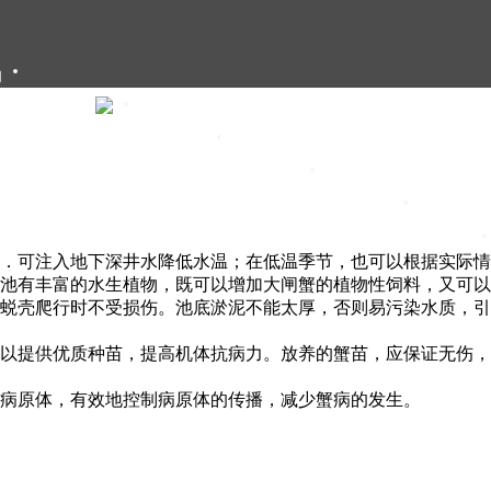
们
大闸蟹礼卡
大闸蟹礼盒
大闸蟹团购
大闸蟹资讯
甄选年货
．可注入地下深井水降低水温；在低温季节，也可以根据实际情
池有丰富的水生植物，既可以增加大闸蟹的植物性饲料，又可以
蜕壳爬行时不受损伤。池底淤泥不能太厚，否则易污染水质，引
以提供优质种苗，提高机体抗病力。放养的蟹苗，应保证无伤，
病原体，有效地控制病原体的传播，减少蟹病的发生。