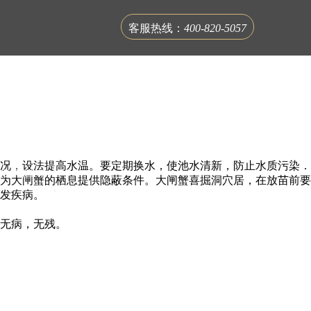
客服热线：
400-820-5057
况，设法提高水温。要定期换水，使池水清新，防止水质污染．
联系蟹公馆
为大闸蟹的栖息提供隐蔽条件。大闸蟹喜掘洞穴居，在放苗前要
发疾病。
无病，无残。