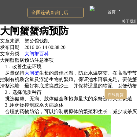
首页
全国连锁直营门店
关于我
大闸蟹蟹病预防
文章来源：蟹公馆钱凯
发布日期：2016-06-14 00:38:20
文章分类：
大闸蟹百科
大闸蟹蟹病预防注意事项
1．改善生态环境
尽量保持
大闸蟹
生长的最佳水温，防止水温突变。在高温季节
控制有机质含量及浮游生物的繁殖。保证池水溶氧充足。要使蟹
清整池塘，最好将底质换成沙土，并保持适量的软泥，以便幼蟹
2．选择优质种苗
在线提货
挑选健康、无病、肢体健全和抱卵量大的亲蟹进行人工繁殖．
3 .用药物控制或杀灭病原体
合理的药物防治，可以抑制病原体的繁殖和生长，减少或杀灭