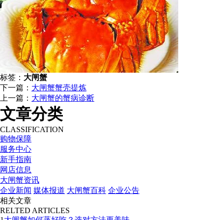
标签：
大闸蟹
下一篇：
大闸蟹蟹壳提炼
上一篇：
大闸蟹的蟹病诊断
文章分类
CLASSIFICATION
购物保障
服务中心
新手指南
网店信息
大闸蟹资讯
企业新闻
媒体报道
大闸蟹百科
企业公告
相关文章
RELTED ARTICLES
1
大闸蟹如何蒸好吃？选对方法更美味