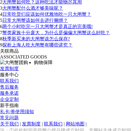
2
大闸蟹如何吃？这种吃法才能物尽其用
3
大闸蟹配什么酒才够美味呢？
4
日常吃货们应该如何优雅地吃一只大闸蟹？
5
日常大闸蟹该如何去进行捆绑？
6
两个小时吃完一只大闸蟹才是真正的完美哦!
7
蟹类家族十分庞大，为什么是偏偏大闸蟹这么好吃？
8
秋季新买来的大闸蟹该怎么保存?
9
探析上海人吃大闸蟹有哪些讲究？
关联商品
ASSOCIATED GOODS
购物保障
发票制度
服务中心
联系我们
售后服务
服务承诺
企业定制
新手指南
礼卡/券使用须知
常见问题
关于我们
|
发票制度
|
联系我们
|
网站地图
|
上
注：①此处时间是指蟹公馆品牌成立时间，非网站主体成立时间