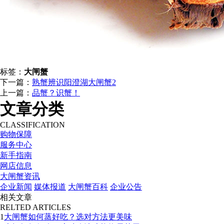
标签：
大闸蟹
下一篇：
熟蟹辨识阳澄湖大闸蟹2
上一篇：
品蟹？识蟹！
文章分类
CLASSIFICATION
购物保障
服务中心
新手指南
网店信息
大闸蟹资讯
企业新闻
媒体报道
大闸蟹百科
企业公告
相关文章
RELTED ARTICLES
1
大闸蟹如何蒸好吃？选对方法更美味