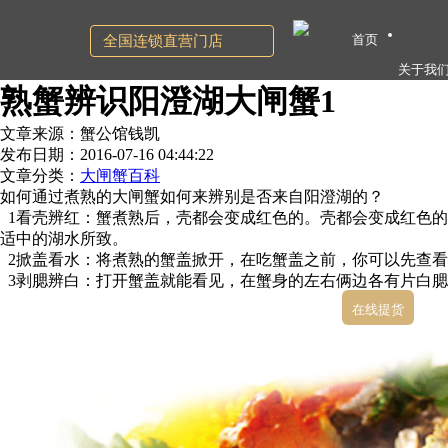
首页
全国连锁直营门店
关于我
熟蟹辨识阳澄湖大闸蟹1
文章来源：蟹公馆钱凯
发布日期：2016-07-16 04:44:22
文章分类：
大闸蟹百科
如何通过煮熟的大闸蟹如何来辨别是否来自阳澄湖的？
1看壳辨红：蟹煮熟后，壳都会变成红色的。壳都会变成红色的
适中的湖水所致。
2掀盖看水：将煮熟的蟹盖掀开，在吃蟹盖之前，你可以先查看
3剥腮辨白：打开蟹盖就能看见，在蟹身的左右俩边各有片白腮
在线提货