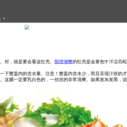
们
大闸蟹礼卡
大闸蟹礼盒
大闸蟹团购
大闸蟹资讯
。对，就是要会看这红壳。
阳澄湖蟹
的红壳是金黄色中洋溢着暗
甄选年货
一下蟹盖内的含水量。注意！蟹盖内含水少，而且呈现汁状的才
。这腮一定要乳白色的，一丝丝的非常清爽。如果发灰发黑，说