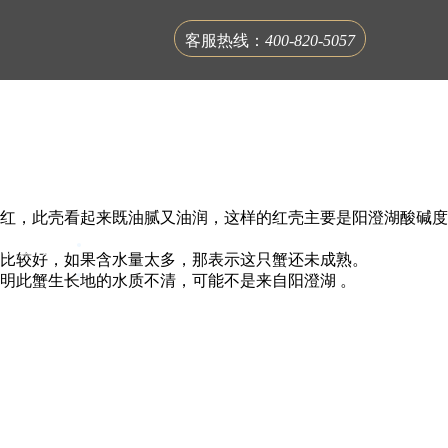
客服热线：
400-820-5057
红，此壳看起来既油腻又油润，这样的红壳主要是阳澄湖酸碱度
联系蟹公馆
比较好，如果含水量太多，那表示这只蟹还未成熟。
明此蟹生长地的水质不清，可能不是来自阳澄湖 。