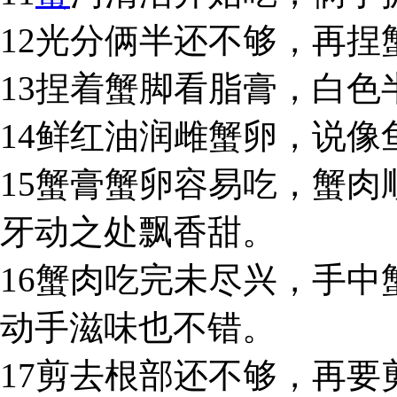
12光分俩半还不够，再
13捏着蟹脚看脂膏，白
14鲜红油润雌蟹卵，说
15蟹膏蟹卵容易吃，蟹
牙动之处飘香甜。
16蟹肉吃完未尽兴，手
动手滋味也不错。
17剪去根部还不够，再要