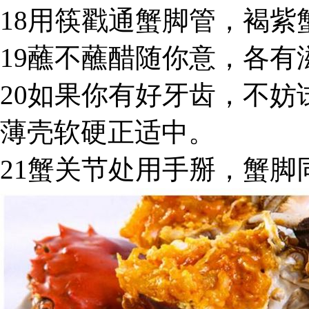
18用筷戳通蟹脚管，褐紫
19蘸不蘸醋随你意，各有
20如果你有好牙齿，不
薄壳软硬正适中。
21蟹关节处用手掰，蟹脚