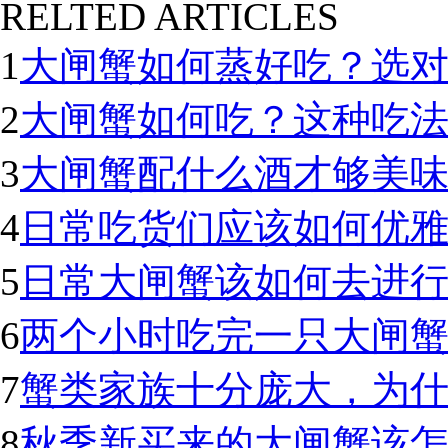
RELTED ARTICLES
1
大闸蟹如何蒸好吃？选
2
大闸蟹如何吃？这种吃
3
大闸蟹配什么酒才够美
4
日常吃货们应该如何优
5
日常大闸蟹该如何去进
6
两个小时吃完一只大闸蟹
7
蟹类家族十分庞大，为
8
秋季新买来的大闸蟹该怎