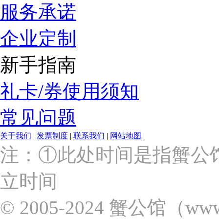
服务承诺
企业定制
新手指南
礼卡/券使用须知
常见问题
关于我们
|
发票制度
|
联系我们
|
网站地图
|
上
注：①此处时间是指蟹公
海
市
立时间
浦
东
新
© 2005-2024 蟹公馆（w
区
张