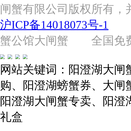
闸蟹有限公司版权所有，
杨
路
2058
沪ICP备14018073号-1
号
（靠
近
蟹公馆大闸蟹 全国免费热线: 
苗
圃
路）
Tel:
021-
网站关键词：阳澄湖大闸
62243579
E-
mail:
购、阳澄湖螃蟹券、大闸
859749344@qq.com
阳澄湖大闸蟹专卖、阳澄
1019225591
礼盒