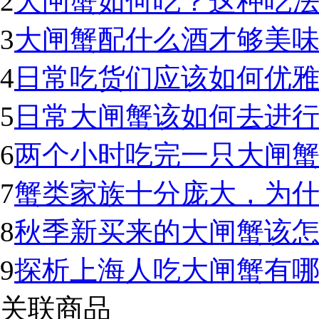
2
大闸蟹如何吃？这种吃
3
大闸蟹配什么酒才够美
4
日常吃货们应该如何优
5
日常大闸蟹该如何去进
6
两个小时吃完一只大闸蟹
7
蟹类家族十分庞大，为
8
秋季新买来的大闸蟹该怎
9
探析上海人吃大闸蟹有
关联商品