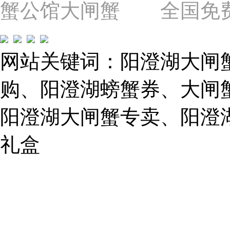
近
蟹公馆大闸蟹 全国免费热线: 
苗
圃
路）
Tel:
021-
网站关键词：阳澄湖大闸
62243579
E-
mail:
购、阳澄湖螃蟹券、大闸
859749344@qq.com
阳澄湖大闸蟹专卖、阳澄
1019225591
礼盒