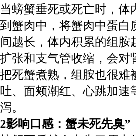
当螃蟹垂死或死亡时，体
到蟹肉中，将蟹肉中蛋白
间越长，体内积累的组胺
扩张和支气管收缩，会对
把死蟹煮熟，组胺也很难
吐、面颊潮红、心跳加速
泻。
2影响口感：蟹未死先臭”