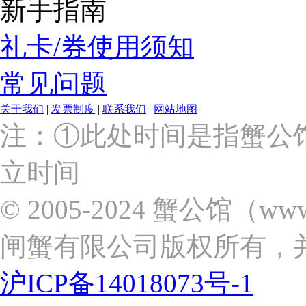
新手指南
礼卡/券使用须知
常见问题
关于我们
|
发票制度
|
联系我们
|
网站地图
|
上
注：①此处时间是指蟹公
海
市
立时间
浦
东
新
© 2005-2024 蟹公馆（w
区
张
闸蟹有限公司版权所有，
杨
路
2058
沪ICP备14018073号-1
号
（靠