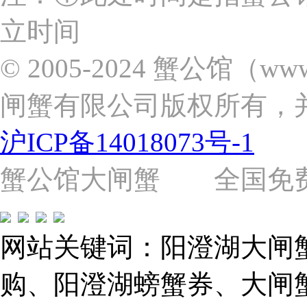
市
立时间
浦
东
新
© 2005-2024 蟹公馆（w
区
张
闸蟹有限公司版权所有，
杨
路
2058
沪ICP备14018073号-1
号
（靠
近
蟹公馆大闸蟹 全国免费热线: 
苗
圃
路）
Tel:
021-
网站关键词：阳澄湖大闸
62243579
E-
mail:
购、阳澄湖螃蟹券、大闸
859749344@qq.com