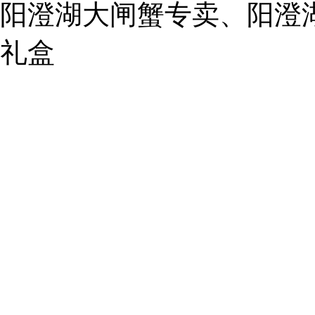
阳澄湖大闸蟹专卖、阳澄
1019225591
礼盒