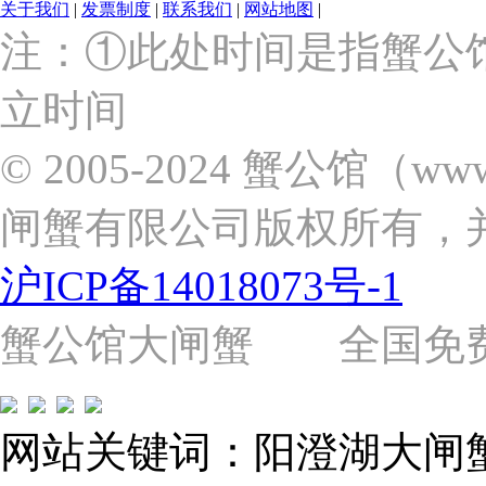
关于我们
|
发票制度
|
联系我们
|
网站地图
|
上
注：①此处时间是指蟹公
海
市
立时间
浦
东
新
© 2005-2024 蟹公馆（w
区
张
闸蟹有限公司版权所有，
杨
路
2058
沪ICP备14018073号-1
号
（靠
近
蟹公馆大闸蟹 全国免费热线: 
苗
圃
路）
Tel:
021-
网站关键词：阳澄湖大闸
62243579
E-