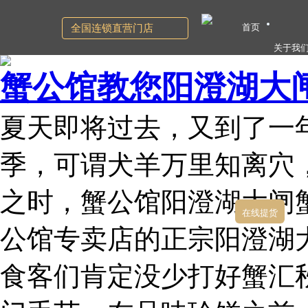
首页
全国连锁直营门店
关于我
蟹公馆教您阳澄湖大
夏天即将过去，又到了一
季，可谓犬羊万里知离穴
之时，蟹公馆阳澄湖大闸
在线提货
公馆专卖店的正宗阳澄湖
食客们肯定没少打好蟹汇