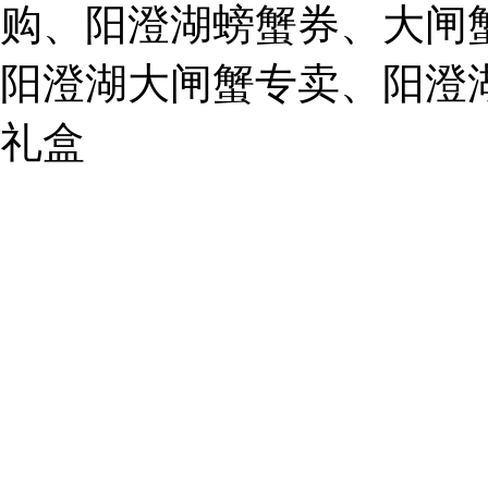
mail:
购、阳澄湖螃蟹券、大闸
859749344@qq.com
阳澄湖大闸蟹专卖、阳澄
1019225591
礼盒