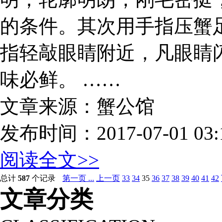
的条件。其次用手指压蟹
指轻敲眼睛附近，凡眼睛
味必鲜。 ……
文章来源：蟹公馆
发布时间：2017-07-01 03:1
阅读全文>>
总计
587
个记录
第一页 ...
上一页
33
34
35
36
37
38
39
40
41
42
文章分类