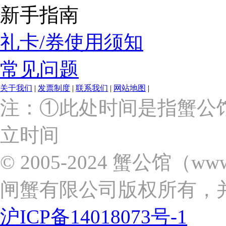
新手指南
礼卡/券使用须知
常见问题
关于我们
|
发票制度
|
联系我们
|
网站地图
|
上
注：①此处时间是指蟹公
海
市
立时间
浦
东
新
© 2005-2024 蟹公馆（w
区
张
闸蟹有限公司版权所有，
杨
路
2058
沪ICP备14018073号-1
号
（靠