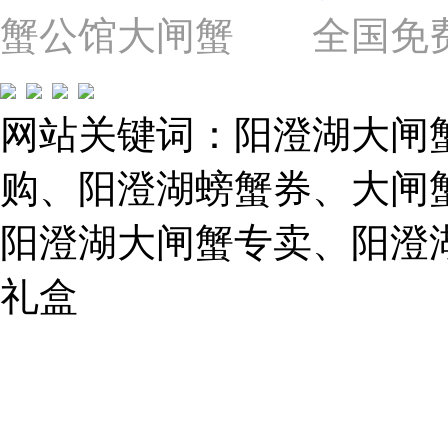
近
蟹公馆大闸蟹 全国免费热线: 
苗
圃
路）
Tel:
021-
网站关键词：阳澄湖大闸
62243579
E-
mail:
购、阳澄湖螃蟹券、大闸
859749344@qq.com
阳澄湖大闸蟹专卖、阳澄
1019225591
礼盒