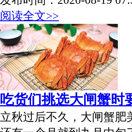
阅读全文>>
吃货们挑选大闸蟹时要
立秋过后不久，大闸蟹肥