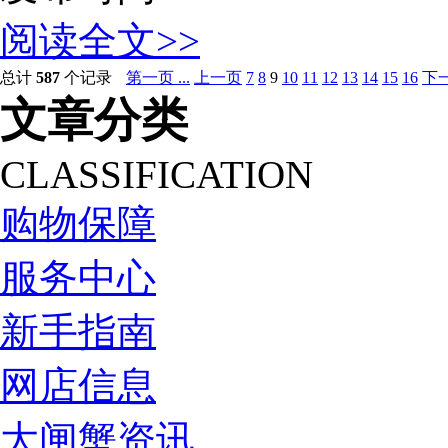
阅读全文>>
总计
587
个记录
第一页 ...
上一页
7
8
9
10
11
12
13
14
15
16
下
文章分类
CLASSIFICATION
购物保障
服务中心
新手指南
网店信息
大闸蟹资讯